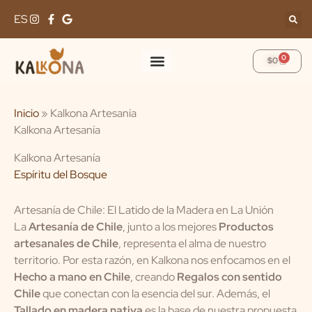
Skip
ES
to
content
0
Cart
$
0
Inicio
»
Kalkona Artesanía
Kalkona Artesanía
Kalkona Artesanía
Espíritu del Bosque
Artesanía de Chile: El Latido de la Madera en La Unión
La
Artesanía de Chile
, junto a los mejores
Productos
artesanales de Chile
, representa el alma de nuestro
territorio. Por esta razón, en Kalkona nos enfocamos en el
Hecho a mano en Chile
, creando
Regalos con sentido
Chile
que conectan con la esencia del sur. Además, el
Tallado en madera nativa
es la base de nuestra propuesta